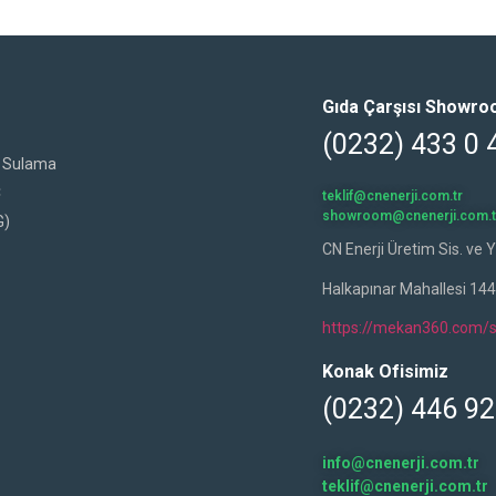
Gıda Çarşısı Showr
(0232) 433 0 
al Sulama
C
teklif@cnenerji.com.tr
showroom@cnenerji.com.t
G)
CN Enerji Üretim Sis. ve Y
Halkapınar Mahallesi 14
https://mekan360.com/s
Konak Ofisimiz
(0232) 446 92
info@cnenerji.com.tr
teklif@cnenerji.com.tr