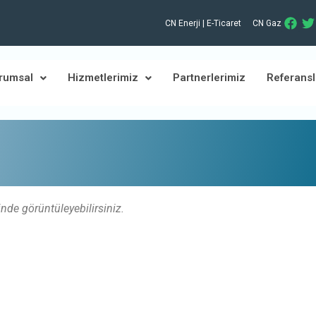
CN Enerji | E-Ticaret
CN Gaz
rumsal
Hizmetlerimiz
Partnerlerimiz
Referansl
inde görüntüleyebilirsiniz.