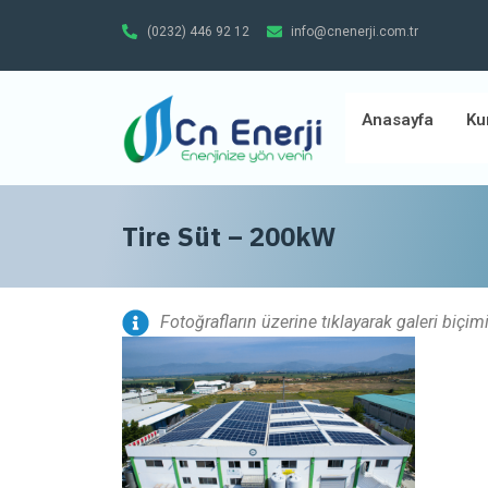
(0232) 446 92 12
info@cnenerji.com.tr
Anasayfa
Ku
Tire Süt – 200kW
Fotoğrafların üzerine tıklayarak galeri biçim