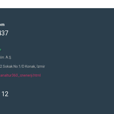
oom
437
r
ön. A.Ş.
42 Sokak No:1/D Konak, İzmir
analtur360_cnenerji.html
 12