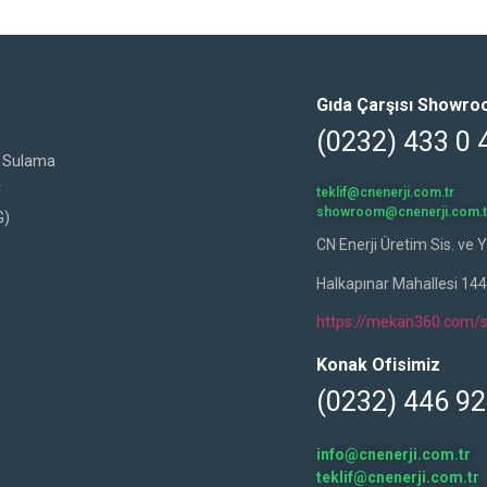
Gıda Çarşısı Showr
(0232) 433 0 
al Sulama
C
teklif@cnenerji.com.tr
showroom@cnenerji.com.t
G)
CN Enerji Üretim Sis. ve Y
Halkapınar Mahallesi 14
https://mekan360.com/s
Konak Ofisimiz
(0232) 446 92
info@cnenerji.com.tr
teklif@cnenerji.com.tr