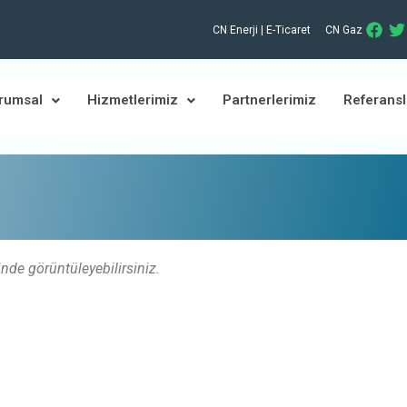
CN Enerji | E-Ticaret
CN Gaz
rumsal
Hizmetlerimiz
Partnerlerimiz
Referansl
inde görüntüleyebilirsiniz.