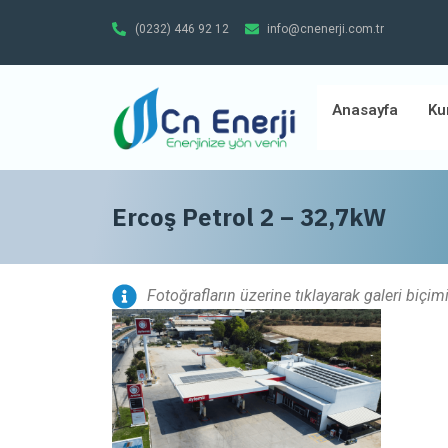
(0232) 446 92 12
info@cnenerji.com.tr
Anasayfa
Ku
Ercoş Petrol 2 – 32,7kW
Fotoğrafların üzerine tıklayarak galeri biçim