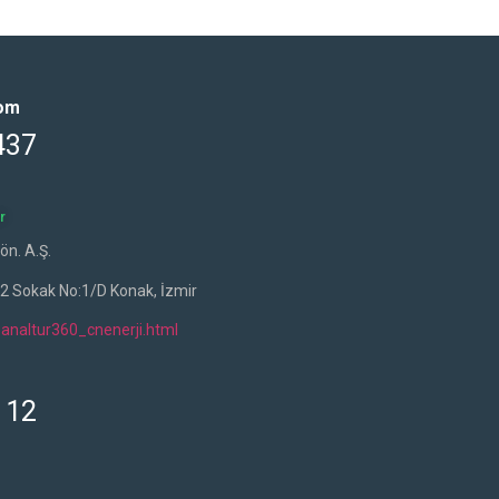
oom
437
r
ön. A.Ş.
42 Sokak No:1/D Konak, İzmir
analtur360_cnenerji.html
 12