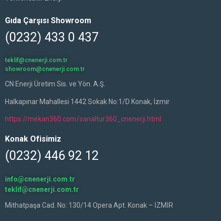
Gıda Çarşısı Showroom
(0232) 433 0 437
teklif@cnenerji.com.tr
showroom@cnenerji.com.tr
CN Enerji Üretim Sis. ve Yön. A.Ş.
Halkapınar Mahallesi 1442 Sokak No:1/D Konak, İzmir
https://mekan360.com/sanaltur360_cnenerji.html
Konak Ofisimiz
(0232) 446 92 12
info@cnenerji.com.tr
teklif@cnenerji.com.tr
Mithatpaşa Cad. No: 130/14 Opera Apt. Konak – İZMİR