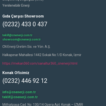
Yenilenebilir Enerji
Gıda Çarşısı Showroom
(0232) 433 0 437
teklif@cnenerji.com.tr
showroom@cnenerji.com.tr
CN Enerji Üretim Sis. ve Yön. A.Ş.
Halkapınar Mahallesi 1442 Sokak No:1/D Konak, İzmir
https://mekan360.com/sanaltur360_cnenerji.html
Konak Ofisimiz
(0232) 446 92 12
info@cnenerji.com.tr
teklif@cnenerji.com.tr
Mithatpaşa Cad. No: 130/14 Opera Apt. Konak – İZMİR